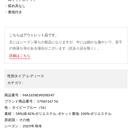
・留め具なし
・裏地付き
こちらはアウトレット品です。
主にはシーズン落ちの新品になりますが、中には細かな傷やシワ、若干
の色落ち等がある場合がございます（訳あり品を除く）。
詳細はこちら
性別タイプ
:
レディース
カテゴリ
:
商品番号
： MA1658EW038347
ブランド商品番号
： 17065167 56
色
： ネイビーブルー（56）
素材
： 58% 綿 42% ポリエステル. ポケット裏地: 100% ポリエステル.
原産国
： その他
シーズン
： 2025年 秋冬