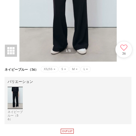
1
/
8
36
XS/SS
×
S
×
M
×
L
×
ネイビーブルー（56）
バリエーション
ネイビーブ
ルー（5
6）