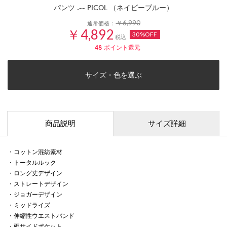
パンツ .-- PICOL （ネイビーブルー）
￥6,990
通常価格：
￥4,892
30%OFF
税込
48
ポイント還元
サイズ・色を選ぶ
商品説明
サイズ詳細
・コットン混紡素材
・トータルルック
・ロング丈デザイン
・ストレートデザイン
・ジョガーデザイン
・ミッドライズ
・伸縮性ウエストバンド
・両サイドポケット