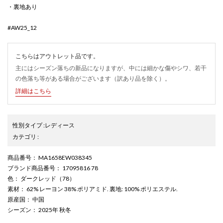
・裏地あり
#AW25_12
こちらはアウトレット品です。
主にはシーズン落ちの新品になりますが、中には細かな傷やシワ、若干
の色落ち等がある場合がございます（訳あり品を除く）。
詳細はこちら
性別タイプ
:
レディース
カテゴリ
:
商品番号
： MA1658EW038345
ブランド商品番号
： 17095816 78
色
： ダークレッド（78）
素材
： 62% レーヨン 38% ポリアミド. 裏地: 100% ポリエステル.
原産国
： 中国
シーズン
： 2025年 秋冬