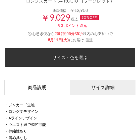
ロングスカート .-- ROCIO （ダークレッド）
￥12,900
通常価格：
￥9,029
30%OFF
税込
90
ポイント還元
お急ぎ便なら
以内
のお支払いで
20時間06分35秒
8月11日(火)
にお届け
詳細
サイズ・色を選ぶ
商品説明
サイズ詳細
・ジャカード生地
・ロング丈デザイン
・Aラインデザイン
・ウエスト紐で調節可能
・伸縮性あり
・留め具なし