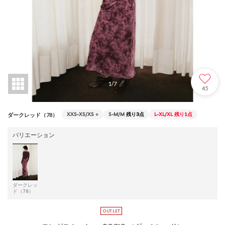
1
/
7
45
XXS-XS/XS
○
S-M/M
残り3点
L-XL/XL
残り1点
ダークレッド（78）
バリエーション
ダークレッ
ド（78）