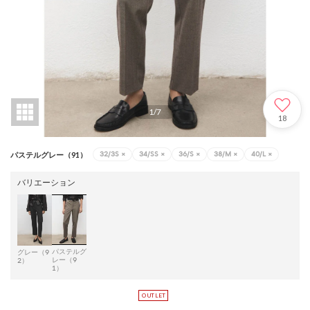
1
/
7
18
32/3S
×
34/SS
×
36/S
×
38/M
×
40/L
×
パステルグレー（91）
バリエーション
パステルグ
グレー（9
レー（9
2）
1）