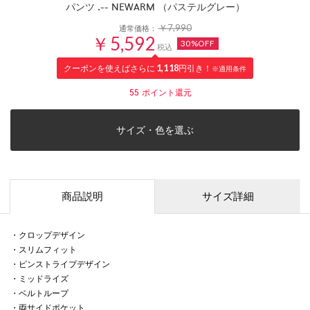
パンツ .-- NEWARM （パステルグレー）
￥7,990
通常価格：
￥5,592
30%OFF
税込
クーポンを使えばさらに
1,118
円引き！
※適用条件
55
ポイント還元
サイズ・色を選ぶ
商品説明
サイズ詳細
・クロップデザイン
・スリムフィット
・ピンストライプデザイン
・ミッドライズ
・ベルトループ
・両サイドポケット