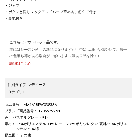
・ジップ
・ボタンと隠しフックアンドループ留め具、前立て付き
・裏地付き
こちらはアウトレット品です。
主にはシーズン落ちの新品になりますが、中には細かな傷やシワ、若干
の色落ち等がある場合がございます（訳あり品を除く）。
詳細はこちら
性別タイプ
:
レディース
カテゴリ
:
商品番号
： MA1658EW038336
ブランド商品番号
： 17065799 91
色
： パステルグレー（91）
素材
： 64% ポリエステル 34% レーヨン 2% ポリウレタン. 裏地: 80% ポリエ
ステル 20% 綿.
原産国
： その他