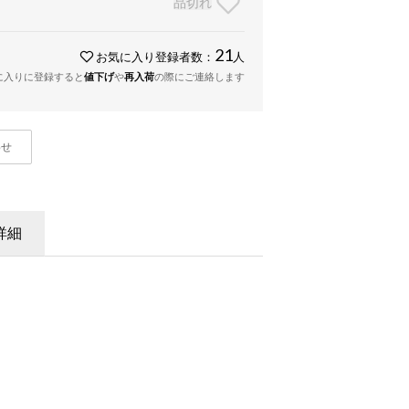
品切れ
21
お気に入り登録者数：
人
に入りに登録すると
値下げ
や
再入荷
の際にご連絡します
わせ
詳細