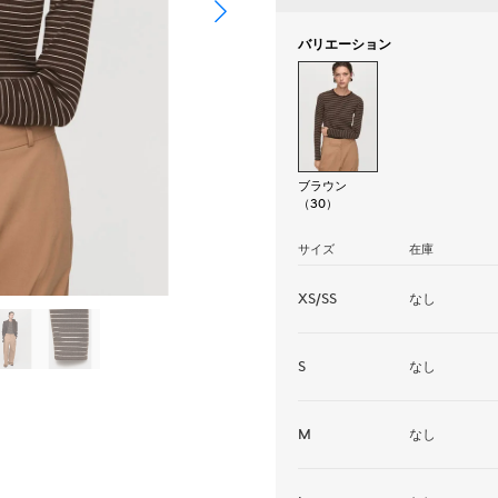
バリエーション
ブラウン
（30）
サイズ
在庫
XS/SS
なし
S
なし
M
なし