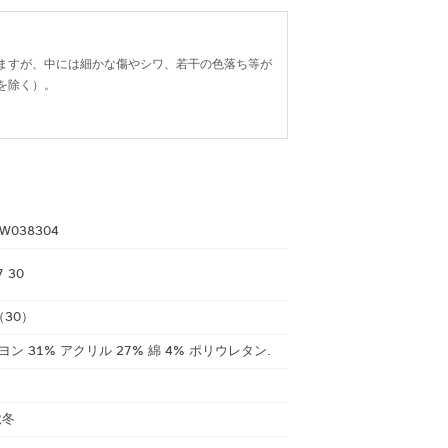
ますが、中には細かな傷やシワ、若干の色落ち等が
を除く）。
W038304
7 30
30）
ヨン 31% アクリル 27% 綿 4% ポリウレタン.
秋冬