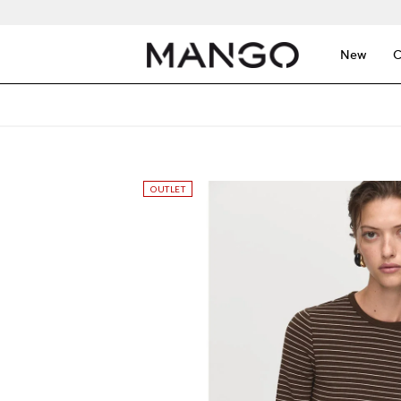
New
C