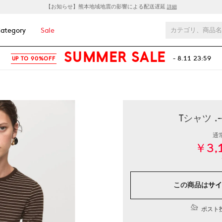
【お知らせ】熊本地域地震の影響による配送遅延
詳細
ategory
Sale
SUMMER SALE
- 8.11 23:59
UP TO 90%OFF
Tシャツ .
通
￥3,
この商品は
サイ
ポスト投