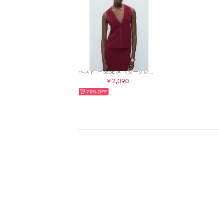
ベスト .-- SESETA （ダークレッド）
￥2,090
70%