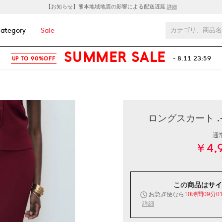
【お知らせ】熊本地域地震の影響による配送遅延
詳細
ategory
Sale
SUMMER SALE
- 8.11 23:59
UP TO 90%OFF
ロングスカート .-
通
￥4,
この商品は
サイ
お急ぎ便なら
10時間09分0
詳細