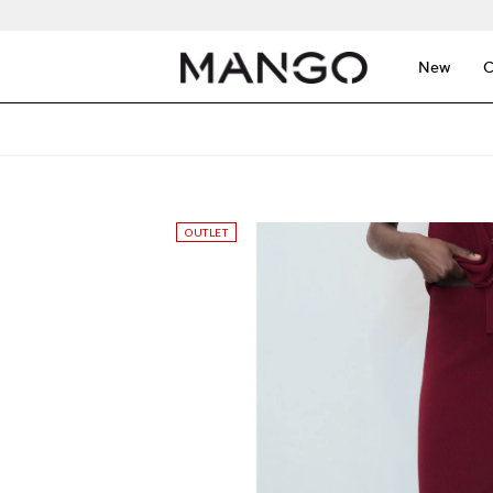
New
C