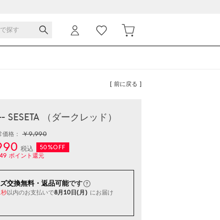
[ 前に戻る ]
- SESETA （ダークレッド）
￥9,990
常価格：
990
50%OFF
税込
49
ポイント還元
ズ交換無料・返品可能
です
以内
のお支払いで
8月10日(月)
にお届け
0秒