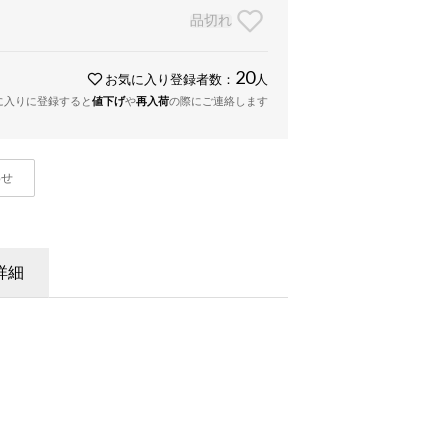
品切れ
20
お気に入り登録者数：
人
に入りに登録すると
値下げ
や
再入荷
の際にご連絡します
わせ
詳細