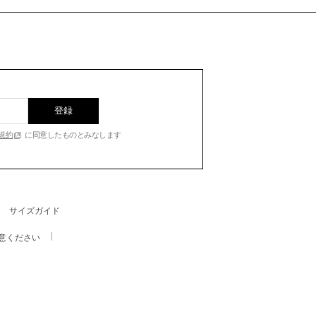
登録
規約
に同意したものとみなします
サイズガイド
意ください