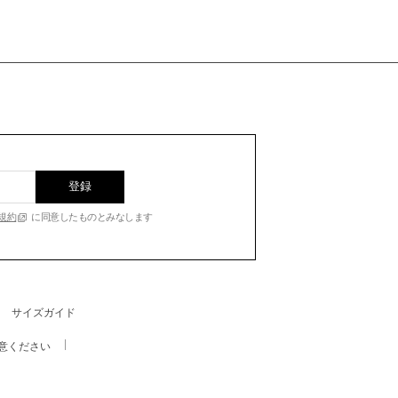
登録
規約
に同意したものとみなします
サイズガイド
意ください