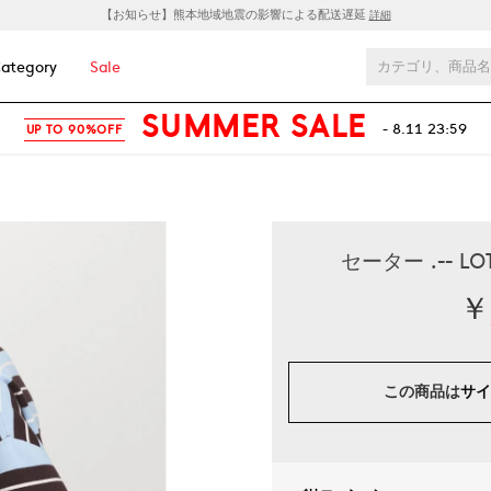
【お知らせ】熊本地域地震の影響による配送遅延
詳細
ategory
Sale
SUMMER SALE
- 8.11 23:59
UP TO 90%OFF
セーター .-- 
￥
この商品は
サイ