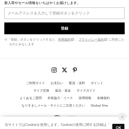
新入荷やセール情報をいちはやくお届けします。
登録
※「登録」ボタンをクリックすると、
利用規約
、
プライバシー規約
に同意した
ものとみなします
ご利用ガイド
お支払い
配送・送料
ポイント
サイズ交換
返品・返金
サイズガイド
よくあるご質問
衣装協力・リース
採用情報
各種規約
なりすましメール・サイトにご注意ください
Global Site
当サイトではCookieを使用します。Cookieの使用に関する詳細は「
OK