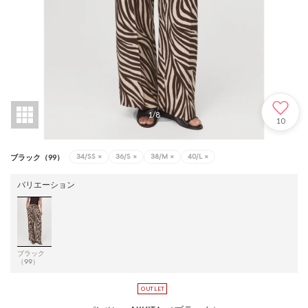
1
/
8
10
34/SS
×
36/S
×
38/M
×
40/L
×
ブラック（99）
バリエーション
ブラック
（99）