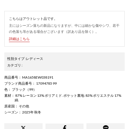
こちらはアウトレット品です。
主にはシーズン落ちの新品になりますが、中には細かな傷やシワ、若干
の色落ち等がある場合がございます（訳あり品を除く）。
詳細はこちら
性別タイプ
:
レディース
カテゴリ
:
商品番号
： MA1658EW038191
ブランド商品番号
： 17094785 99
色
： ブラック（99）
素材
： 87% レーヨン 13% ポリアミド. ポケット裏地: 83% ポリエステル 17%
綿.
原産国
： その他
シーズン
： 2025年 秋冬