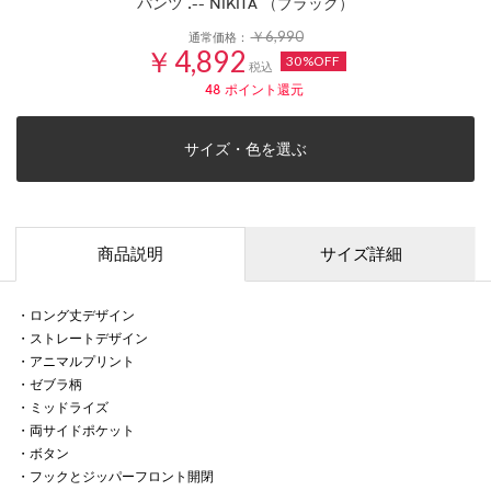
パンツ .-- NIKITA （ブラック）
￥6,990
通常価格：
￥4,892
30%OFF
税込
48
ポイント還元
サイズ・色を選ぶ
商品説明
サイズ詳細
・ロング丈デザイン
・ストレートデザイン
・アニマルプリント
・ゼブラ柄
・ミッドライズ
・両サイドポケット
・ボタン
・フックとジッパーフロント開閉