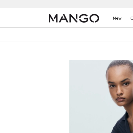
New
C