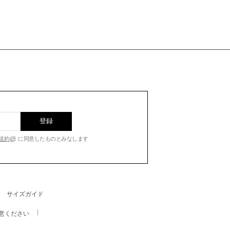
登録
規約
に同意したものとみなします
サイズガイド
意ください