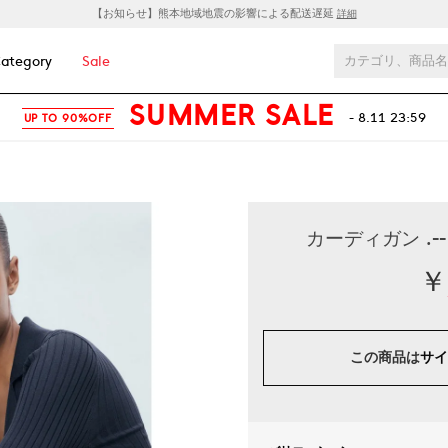
【お知らせ】熊本地域地震の影響による配送遅延
詳細
ategory
Sale
SUMMER SALE
- 8.11 23:59
UP TO 90%OFF
カーディガン .-
￥
この商品は
サイ