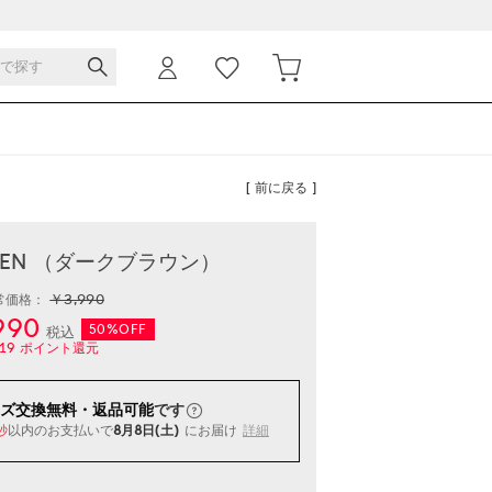
[ 前に戻る ]
 APEN （ダークブラウン）
￥3,990
常価格：
990
50%OFF
税込
19
ポイント還元
ズ交換無料・返品可能
です
以内
のお支払いで
8月8日(土)
にお届け
詳細
秒