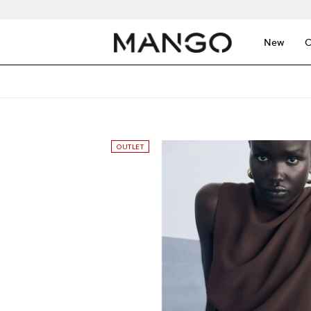
New
C