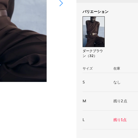
バリエーション
ダークブラウ
ン（32）
サイズ
在庫
S
なし
M
残り2点
L
残り1点