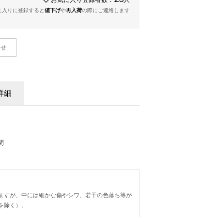
に入りに登録すると
値下げ
や
再入荷
の際にご連絡します
わせ
詳細
閉
ますが、中には細かな傷やシワ、若干の色落ち等が
を除く）。