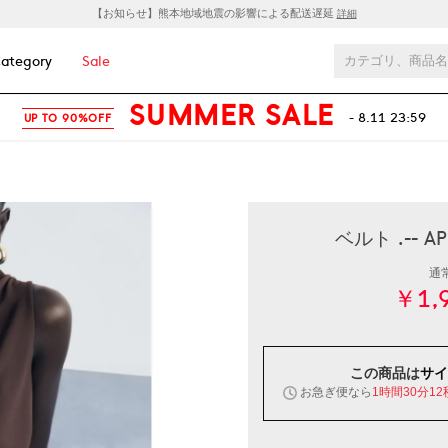
【お知らせ】熊本地域地震の影響による配送遅延
詳細
ategory
Sale
SUMMER SALE
- 8.11 23:59
UP TO 90%OFF
ベルト .--
通
￥1,
この商品は
サイ
お急ぎ便なら
1時間30分11