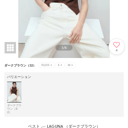
1
/
8
4
XS/SS
×
S
×
M
×
ダークブラウン（32）
バリエーション
ダークブラ
ウン（3
2）
ベスト .-- LAGUNA （ダークブラウン）