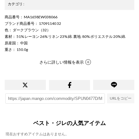
カテゴリ
:
商品番号
： MA1658EW038066
ブランド商品番号
： 17091140 32
色
： ダークブラウン（32）
素材
： 51% レーヨン 26% リネン 23% 綿. 裏地: 80% ポリエステル 20% 綿.
原産国
： 中国
重さ
： 150.0g
さらに詳しい情報を表示
URLをコピー
ベスト・ジレの人気アイテム
現在おすすめアイテムはありません。