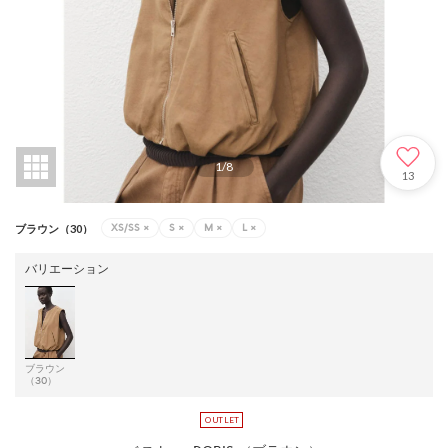
1
/
8
13
XS/SS
×
S
×
M
×
L
×
ブラウン（30）
バリエーション
ブラウン
（30）