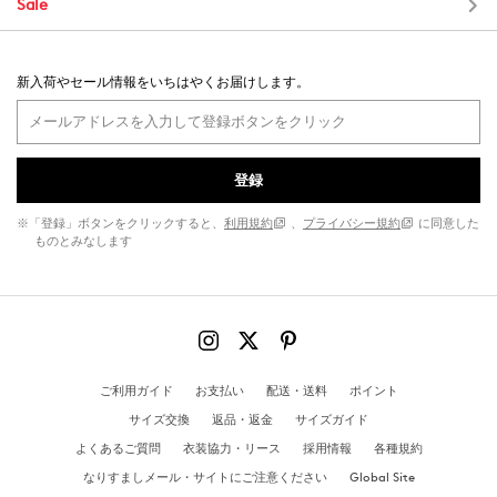
Sale
新入荷やセール情報をいちはやくお届けします。
登録
※「登録」ボタンをクリックすると、
利用規約
、
プライバシー規約
に同意した
ものとみなします
ご利用ガイド
お支払い
配送・送料
ポイント
サイズ交換
返品・返金
サイズガイド
よくあるご質問
衣装協力・リース
採用情報
各種規約
なりすましメール・サイトにご注意ください
Global Site