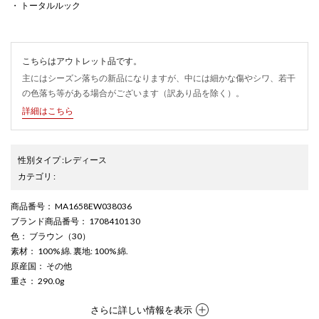
・ トータルルック
こちらはアウトレット品です。
主にはシーズン落ちの新品になりますが、中には細かな傷やシワ、若干
の色落ち等がある場合がございます（訳あり品を除く）。
詳細はこちら
性別タイプ
:
レディース
カテゴリ
:
商品番号
： MA1658EW038036
ブランド商品番号
： 17084101 30
色
： ブラウン（30）
素材
： 100% 綿. 裏地: 100% 綿.
原産国
： その他
重さ
： 290.0g
さらに詳しい情報を表示