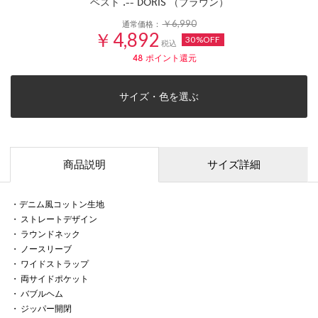
ベスト .-- DORIS （ブラウン）
￥6,990
通常価格：
￥4,892
30%OFF
税込
48
ポイント還元
サイズ・色を選ぶ
商品説明
サイズ詳細
・デニム風コットン生地
・ ストレートデザイン
・ ラウンドネック
・ ノースリーブ
・ ワイドストラップ
・ 両サイドポケット
・ バブルヘム
・ ジッパー開閉