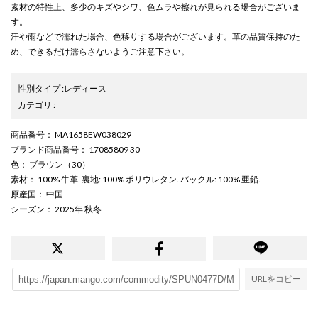
素材の特性上、多少のキズやシワ、色ムラや擦れが見られる場合がございま
す。
汗や雨などで濡れた場合、色移りする場合がございます。革の品質保持のた
め、できるだけ濡らさないようご注意下さい。
性別タイプ
:
レディース
カテゴリ
:
商品番号
： MA1658EW038029
ブランド商品番号
： 17085809 30
色
： ブラウン（30）
素材
： 100% 牛革. 裏地: 100% ポリウレタン. バックル: 100% 亜鉛.
原産国
： 中国
シーズン
： 2025年 秋冬
URLをコピー