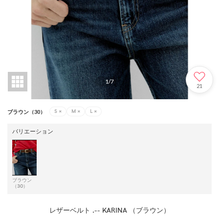
1
/
7
21
S
×
M
×
L
×
ブラウン（30）
バリエーション
ブラウン
（30）
レザーベルト .-- KARINA （ブラウン）