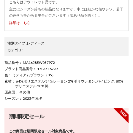
こちらはアウトレット品です。
主にはシーズン落ちの新品になりますが、中には細かな傷やシワ、若干
の色落ち等がある場合がございます（訳あり品を除く）。
詳細はこちら
性別タイプ
:
レディース
カテゴリ
:
商品番号
： MA1658EW037972
ブランド商品番号
： 17035167 35
色
： ミディアムブラウン（35）
素材
： 64% ポリエステル 34% レーヨン 2% ポリウレタン. パイピング: 80%
ポリエステル 20% 綿.
原産国
： その他
シーズン
： 2025年 秋冬
期間限定セール
この商品は期間限定セール対象商品です。