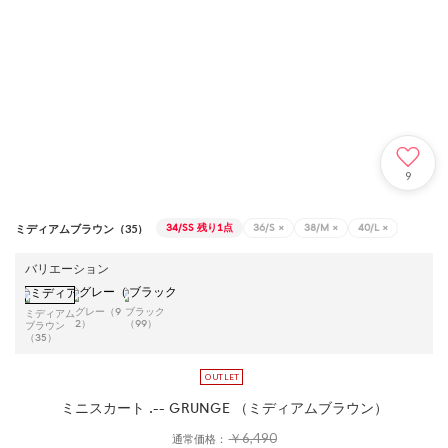
9
34/SS
残り1点
36/S
×
38/M
×
40/L
×
ミディアムブラウン（35）
バリエーション
グレー（9
ブラック
ミディアム
2）
（99）
ブラウン
（35）
ミニスカート .-- GRUNGE （ミディアムブラウン）
￥6,490
通常価格：