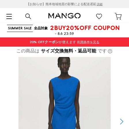
【お知らせ】熊本地域地震の影響による配送遅延
詳細
2BUY20%OFF COUPON
全品対象
SUMMER SALE
- 8.6 23:59
20% OFF
クーポン
が使えます
利用条件を見る
この商品は
サイズ交換無料・返品可能
です