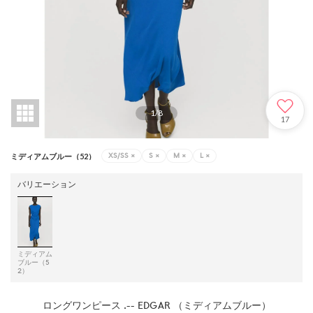
1
/
8
17
XS/SS
×
S
×
M
×
L
×
ミディアムブルー（52）
バリエーション
ミディアム
ブルー（5
2）
ロングワンピース .-- EDGAR （ミディアムブルー）