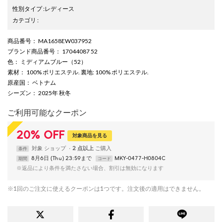
性別タイプ
:
レディース
カテゴリ
:
商品番号
： MA1658EW037952
ブランド商品番号
： 17044087 52
色
： ミディアムブルー（52）
素材
： 100% ポリエステル. 裏地: 100% ポリエステル.
原産国
： ベトナム
シーズン
： 2025年 秋冬
ご利用可能なクーポン
20
%
OFF
対象商品を見る
対象
ショップ
2 点以上
条件
8月6日 (Thu) 23:59まで
MKY-0477-H0804C
期間
コード
※返品により条件を満たさない場合、割引は無効になります
※1回のご注文に使えるクーポンは1つです。注文後の適用はできません。