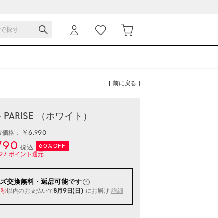
[ 前に戻る ]
- PARISE （ホワイト）
￥6,990
常価格：
790
60%OFF
税込
27
ポイント還元
ズ交換無料・返品可能
です
以内
のお支払いで
8月9日(日)
にお届け
詳細
7秒