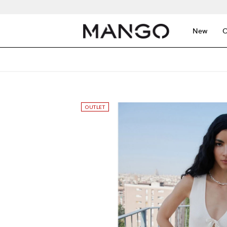
New
C