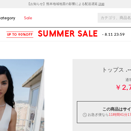
【お知らせ】熊本地域地震の影響による配送遅延
詳細
ategory
Sale
SUMMER SALE
- 8.11 23:59
UP TO 90%OFF
トップス .-
通
￥2,
この商品は
サイ
お急ぎ便なら
11時間41分1