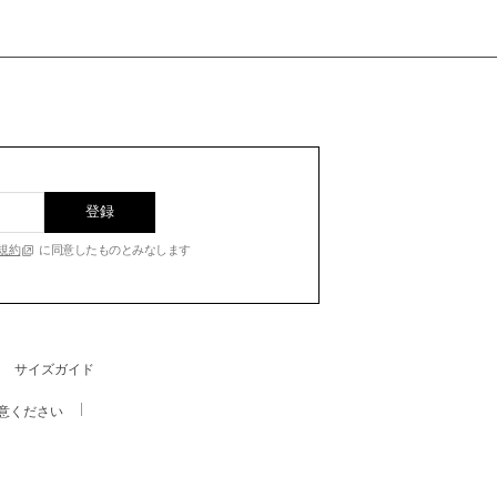
登録
規約
に同意したものとみなします
サイズガイド
意ください