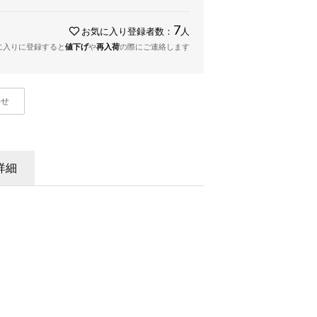
7
お気に入り登録者数：
人
に入りに登録すると
値下げ
や
再入荷
の際にご連絡します
わせ
詳細