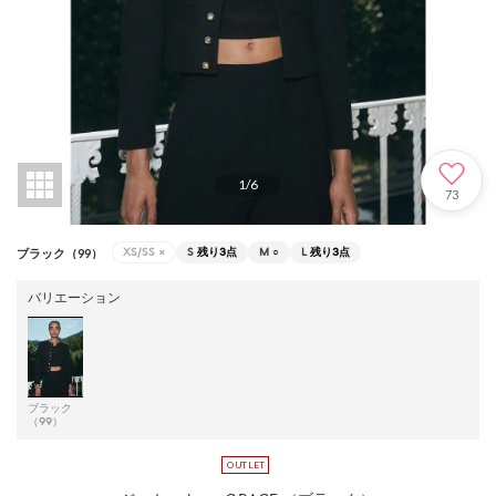
1
/
6
73
XS/SS
×
S
残り3点
M
○
L
残り3点
ブラック（99）
バリエーション
ブラック
（99）