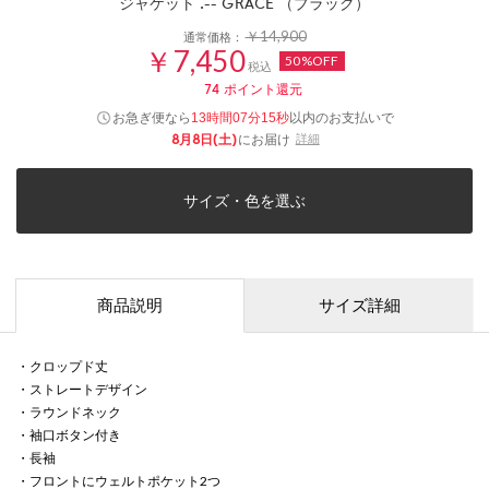
ジャケット .-- GRACE （ブラック）
￥14,900
通常価格：
￥7,450
50%OFF
税込
74
ポイント還元
お急ぎ便なら
以内
のお支払いで
13時間07分15秒
8月8日(土)
にお届け
詳細
サイズ・色を選ぶ
商品説明
サイズ詳細
・クロップド丈
・ストレートデザイン
・ラウンドネック
・袖口ボタン付き
・長袖
・フロントにウェルトポケット2つ