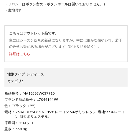
・フロントはボタン留め（ボタンホールは開いておりません。）
・裏地付き
こちらはアウトレット品です。
主にはシーズン落ちの新品になりますが、中には細かな傷やシワ、若干
の色落ち等がある場合がございます（訳あり品を除く）。
詳細はこちら
性別タイプ
:
レディース
カテゴリ
:
商品番号
： MA1658EW037910
ブランド商品番号
： 17044144 99
色
： ブラック（99）
素材
： 75% POLYSTYRENE 19% レーヨン 6% ポリウレタン. 裏地: 55% レーヨ
ン 45% ポリエステル.
原産国
： モロッコ
重さ
： 550.0g