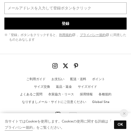
登録
※「登録」ボタンをクリックすると、
利用規約
、
プライバシー規約
に同意した
ものとみなします
ご利用ガイド
お支払い
配送・送料
ポイント
サイズ交換
返品・返金
サイズガイド
よくあるご質問
衣装協力・リース
採用情報
各種規約
なりすましメール・サイトにご注意ください
Global Site
当サイトではCookieを使用します。Cookieの使用に関する詳細は「
OK
プライバシー規約
」をご覧ください。
© MANGO All Rights Reserved