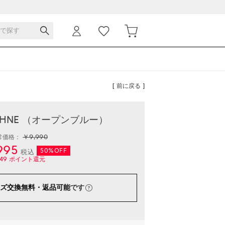
[ 前に戻る ]
DAPHNE （オープンブルー）
￥9,990
常価格：
995
50%OFF
税込
49
ポイント還元
ズ交換無料・返品可能
です