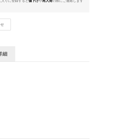
に入りに登録すると
値下げ
や
再入荷
の際にご連絡します
わせ
詳細