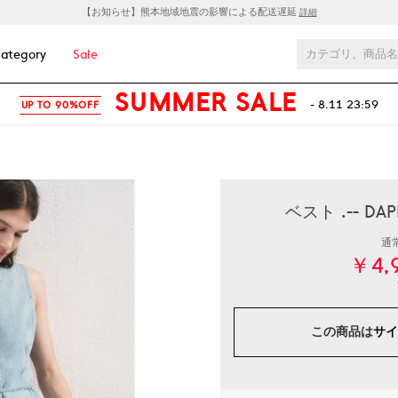
【お知らせ】熊本地域地震の影響による配送遅延
詳細
ategory
Sale
SUMMER SALE
- 8.11 23:59
UP TO 90%OFF
ベスト .-- 
通
￥4,
この商品は
サイ