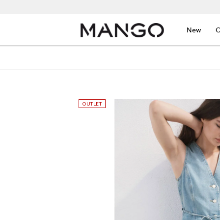
New
C