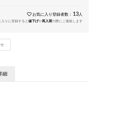
13
お気に入り登録者数：
人
に入りに登録すると
値下げ
や
再入荷
の際にご連絡します
わせ
詳細