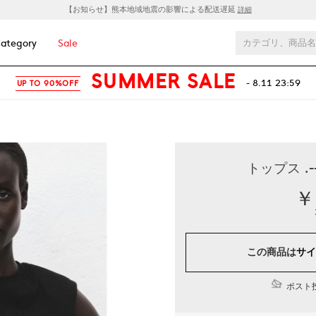
【お知らせ】熊本地域地震の影響による配送遅延
詳細
ategory
Sale
SUMMER SALE
- 8.11 23:59
UP TO 90%OFF
トップス .-
￥
この商品は
サイ
ポスト投