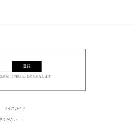
登録
規約
に同意したものとみなします
サイズガイド
意ください