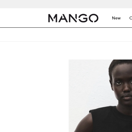
New
C