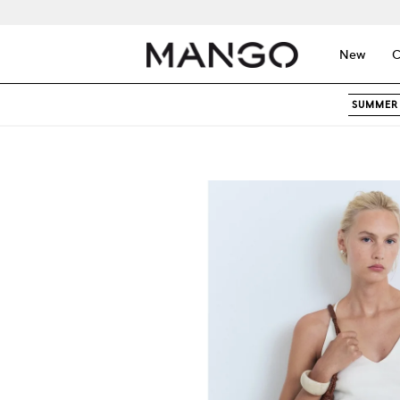
New
C
SUMMER 