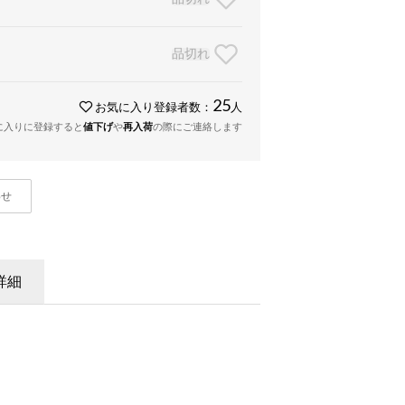
品切れ
25
お気に入り登録者数：
人
に入りに登録すると
値下げ
や
再入荷
の際にご連絡します
わせ
詳細