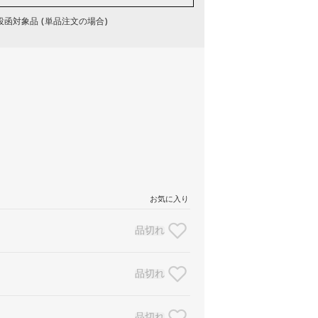
函対象品 (単品注文の場合)
お気に入り
品切れ
品切れ
品切れ