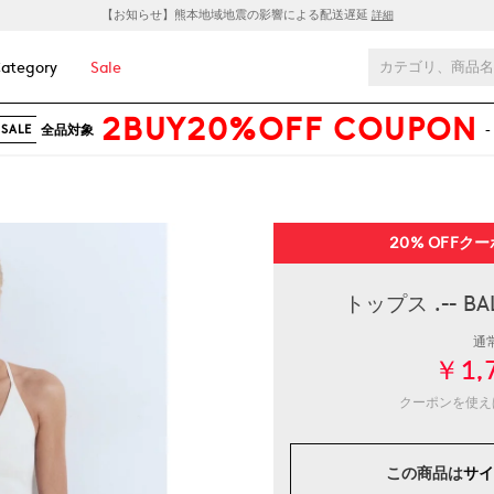
【お知らせ】熊本地域地震の影響による配送遅延
詳細
ategory
Sale
2BUY20%OFF COUPON
全品対象
-
SALE
20% OFF
クー
トップス .-- 
通
￥1,
クーポンを使
この商品は
サイ