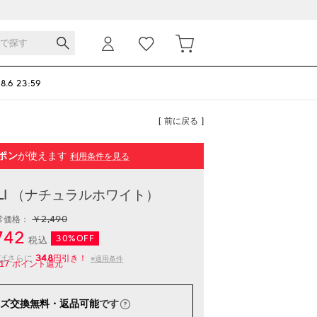
 8.6 23:59
[ 前に戻る ]
ポン
が使えます
利用条件を見る
BALI （ナチュラルホワイト）
￥2,490
常価格：
742
30%OFF
税込
348
えばさらに
円引き！
※適用条件
17
ポイント還元
ズ交換無料・返品可能
です