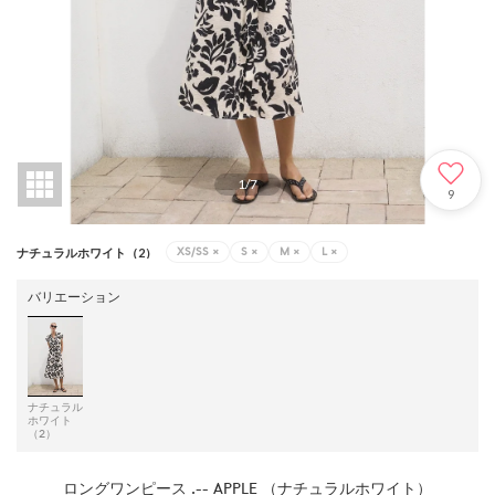
1
/
7
9
XS/SS
×
S
×
M
×
L
×
ナチュラルホワイト（2）
バリエーション
ナチュラル
ホワイト
（2）
ロングワンピース .-- APPLE （ナチュラルホワイト）