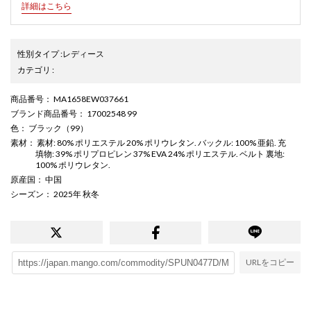
詳細はこちら
性別タイプ
:
レディース
カテゴリ
:
商品番号
： MA1658EW037661
ブランド商品番号
： 17002548 99
色
： ブラック（99）
素材
： 素材: 80% ポリエステル 20% ポリウレタン. バックル: 100% 亜鉛. 充
填物: 39% ポリプロピレン 37% EVA 24% ポリエステル. ベルト 裏地:
100% ポリウレタン.
原産国
： 中国
シーズン
： 2025年 秋冬
URLをコピー