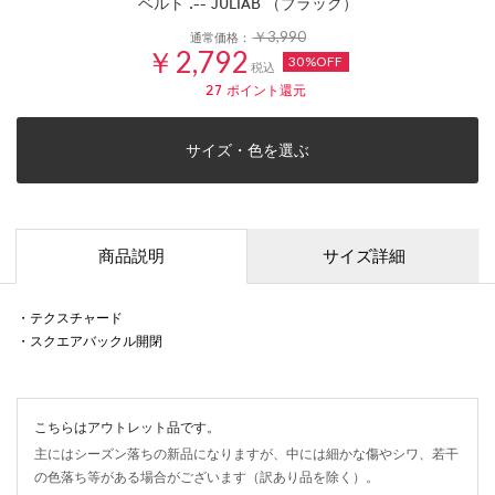
ベルト .-- JULIAB （ブラック）
￥3,990
通常価格：
￥2,792
30%OFF
税込
27
ポイント還元
サイズ・色を選ぶ
商品説明
サイズ詳細
・テクスチャード
・スクエアバックル開閉
こちらはアウトレット品です。
主にはシーズン落ちの新品になりますが、中には細かな傷やシワ、若干
の色落ち等がある場合がございます（訳あり品を除く）。