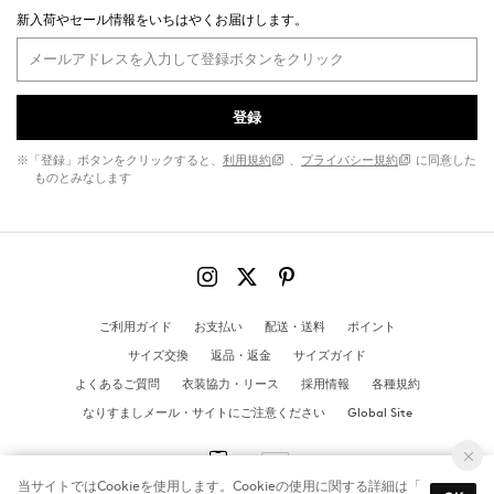
新入荷やセール情報をいちはやくお届けします。
登録
※「登録」ボタンをクリックすると、
利用規約
、
プライバシー規約
に同意した
ものとみなします
ご利用ガイド
お支払い
配送・送料
ポイント
サイズ交換
返品・返金
サイズガイド
よくあるご質問
衣装協力・リース
採用情報
各種規約
なりすましメール・サイトにご注意ください
Global Site
当サイトではCookieを使用します。Cookieの使用に関する詳細は「