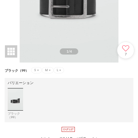
1
/
4
7
S
×
M
×
L
×
ブラック（99）
バリエーション
ブラック
（99）