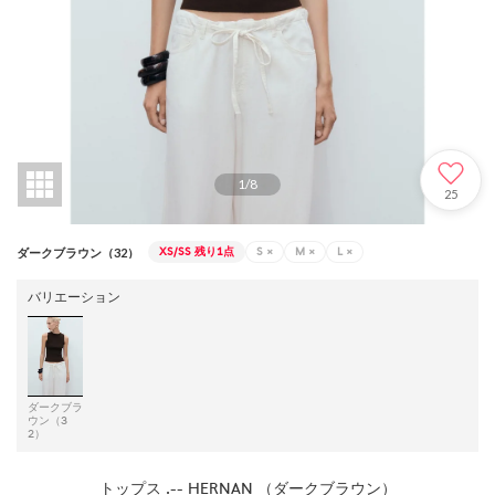
1
/
8
25
XS/SS
残り1点
S
×
M
×
L
×
ダークブラウン（32）
バリエーション
ダークブラ
ウン（3
2）
トップス .-- HERNAN （ダークブラウン）