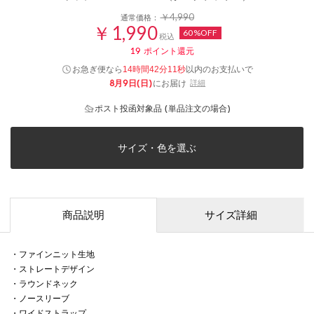
￥4,990
通常価格：
￥1,990
60%OFF
税込
19
ポイント還元
お急ぎ便なら
以内
のお支払いで
14時間42分11秒
8月9日(日)
にお届け
詳細
ポスト投函対象品 (単品注文の場合)
サイズ・色を選ぶ
商品説明
サイズ詳細
・ファインニット生地
・ストレートデザイン
・ラウンドネック
・ノースリーブ
・ワイドストラップ