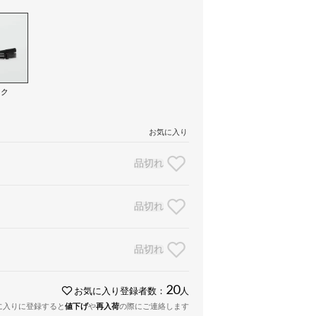
ック
）
お気に入り
品切れ
品切れ
品切れ
20
お気に入り登録者数：
人
に入りに登録すると
値下げ
や
再入荷
の際にご連絡します