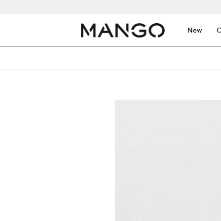
New
C