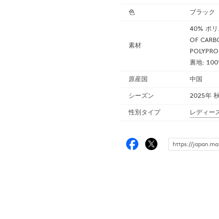
色
ブラック（
40% ポリ
OF CAR
素材
POLYPR
裏地: 1
原産国
中国
シーズン
2025年 
性別タイプ
レディー