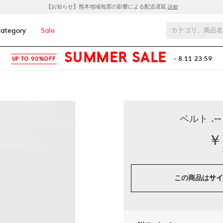
【お知らせ】熊本地域地震の影響による配送遅延
詳細
ategory
Sale
SUMMER SALE
- 8.11 23:59
UP TO 90%OFF
ベルト .-
￥
この商品は
サイ