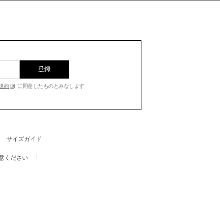
登録
規約
に同意したものとみなします
サイズガイド
意ください