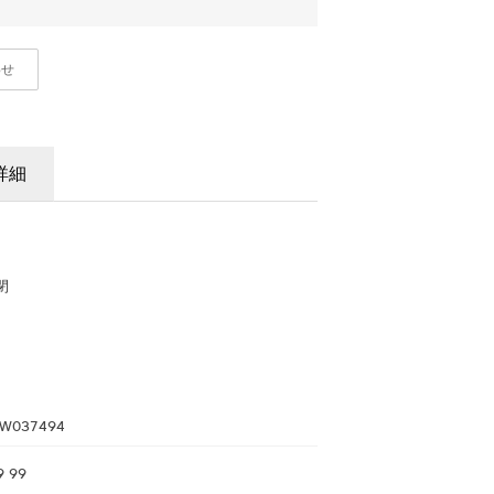
わせ
詳細
閉
W037494
9 99