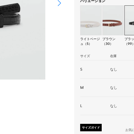
バリエーション
ライトベージ
ブラウン
ブラ
ュ（5）
（30）
（99
サイズ
在庫
S
なし
M
なし
L
なし
サイズガイド
お気