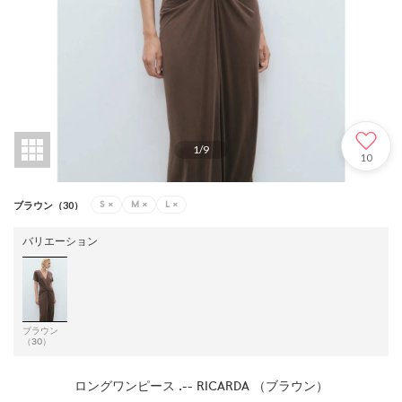
1
/
9
10
S
×
M
×
L
×
ブラウン（30）
バリエーション
ブラウン
（30）
ロングワンピース .-- RICARDA （ブラウン）