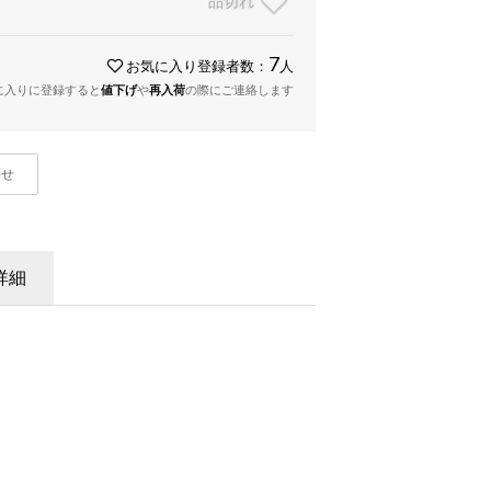
品切れ
7
お気に入り登録者数：
人
に入りに登録すると
値下げ
や
再入荷
の際にご連絡します
わせ
詳細