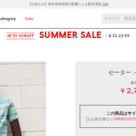
【お知らせ】熊本地域地震の影響による配送遅延
詳細
ategory
Sale
SUMMER SALE
- 8.11 23:59
UP TO 90%OFF
セーター .
通
￥2,
この商品は
サイ
お急ぎ便なら
15時間10分5