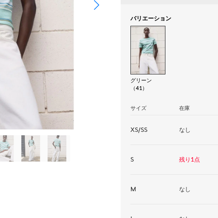
バリエーション
グリーン
（41）
サイズ
在庫
XS/SS
なし
S
残り1点
M
なし