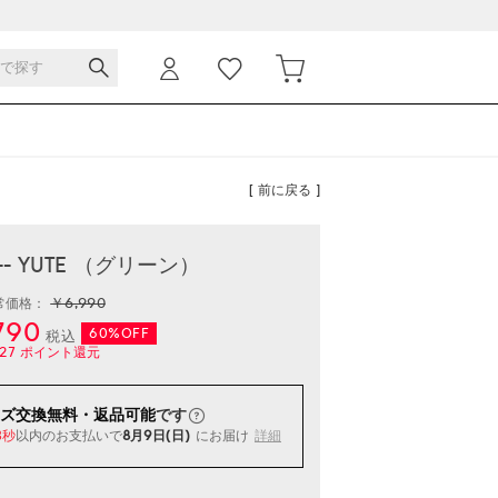
[ 前に戻る ]
-- YUTE （グリーン）
￥6,990
常価格：
790
60%OFF
税込
27
ポイント還元
ズ交換無料・返品可能
です
以内
のお支払いで
8月9日(日)
にお届け
詳細
2秒