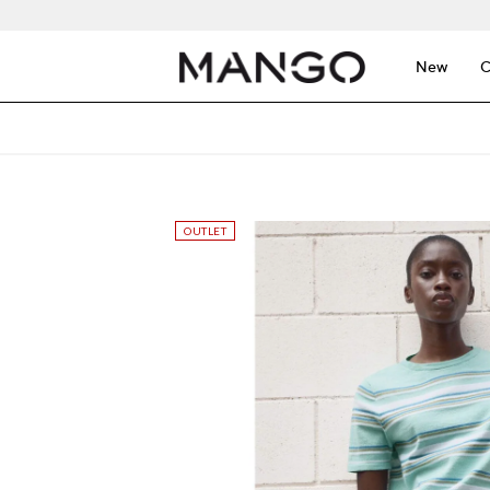
New
C