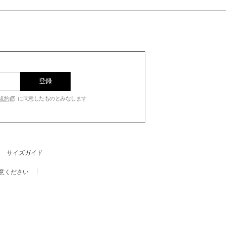
登録
規約
に同意したものとみなします
サイズガイド
意ください