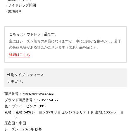
・サイドジップ開閉
・裏地付き
こちらはアウトレット品です。
主にはシーズン落ちの新品になりますが、中には細かな傷やシワ、若干
の色落ち等がある場合がございます（訳あり品を除く）。
詳細はこちら
性別タイプ
:
レディース
カテゴリ
:
商品番号
： MA1658EW037366
ブランド商品番号
： 17061154 88
色
： ブライトピンク（88）
素材
： 素材: 54% レーヨン 29% リヨセル 17% ポリアミド. 裏地: 100% レーヨ
ン.
原産国
： 中国
シーズン
： 2025年 秋冬