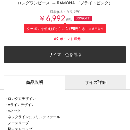
ロングワンピース .-- RAMONA （ブライトピンク）
￥9,990
通常価格：
￥6,992
30%OFF
税込
クーポンを使えばさらに
1,398
円引き！
※適用条件
69
ポイント還元
サイズ・色を選ぶ
商品説明
サイズ詳細
・ロング丈デザイン
・Aラインデザイン
・Vネック
・ネックラインにフリルディテール
・ノースリーブ
・幅広ストラップ