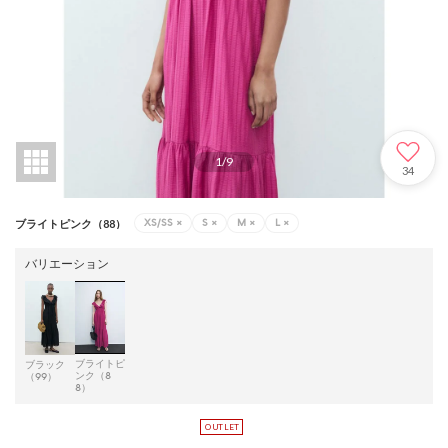
1
/
9
34
XS/SS
×
S
×
M
×
L
×
ブライトピンク（88）
バリエーション
ブライトピ
ブラック
ンク（8
（99）
8）