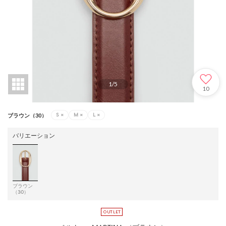
1
/
5
10
S
×
M
×
L
×
ブラウン（30）
バリエーション
ブラウン
（30）