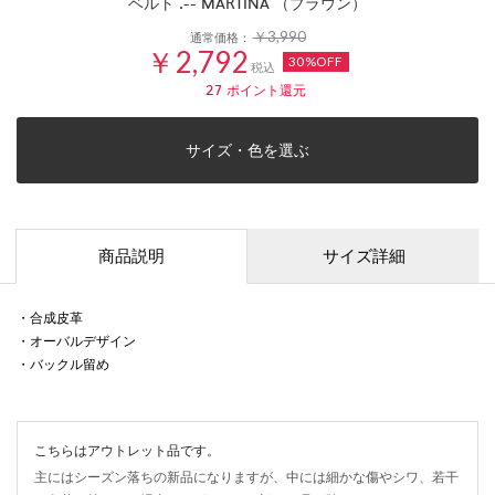
ベルト .-- MARTINA （ブラウン）
￥3,990
通常価格：
￥2,792
30%OFF
税込
27
ポイント還元
サイズ・色を選ぶ
商品説明
サイズ詳細
・合成皮革
・オーバルデザイン
・バックル留め
こちらはアウトレット品です。
主にはシーズン落ちの新品になりますが、中には細かな傷やシワ、若干