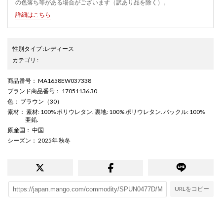
の色落ち等がある場合がございます（訳あり品を除く）。
詳細はこちら
性別タイプ
:
レディース
カテゴリ
:
商品番号
： MA1658EW037338
ブランド商品番号
： 17051136 30
色
： ブラウン（30）
素材
： 素材: 100% ポリウレタン. 裏地: 100% ポリウレタン. バックル: 100%
亜鉛.
原産国
： 中国
シーズン
： 2025年 秋冬
URLをコピー