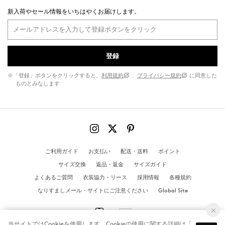
新入荷やセール情報をいちはやくお届けします。
登録
※「登録」ボタンをクリックすると、
利用規約
、
プライバシー規約
に同意した
ものとみなします
ご利用ガイド
お支払い
配送・送料
ポイント
サイズ交換
返品・返金
サイズガイド
よくあるご質問
衣装協力・リース
採用情報
各種規約
なりすましメール・サイトにご注意ください
Global Site
当サイトではCookieを使用します。Cookieの使用に関する詳細は「