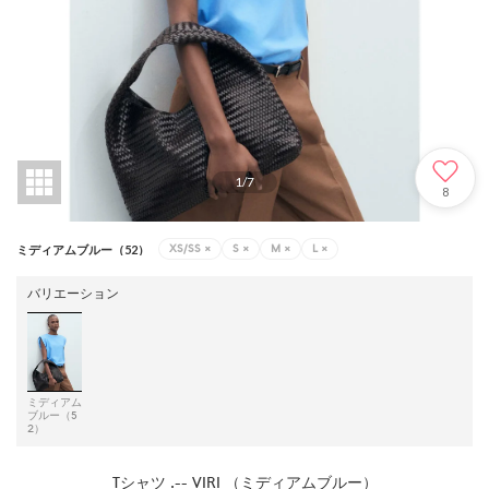
1
/
7
8
XS/SS
×
S
×
M
×
L
×
ミディアムブルー（52）
バリエーション
ミディアム
ブルー（5
2）
Tシャツ .-- VIRI （ミディアムブルー）