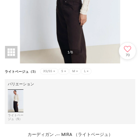
1
/
8
70
XS/SS
×
S
×
M
×
L
×
ライトベージュ（5）
バリエーション
ライトベー
ジュ（5）
カーディガン .-- MIRA （ライトベージュ）