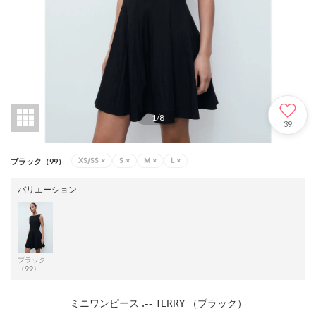
1
/
8
39
XS/SS
×
S
×
M
×
L
×
ブラック（99）
バリエーション
ブラック
（99）
ミニワンピース .-- TERRY （ブラック）