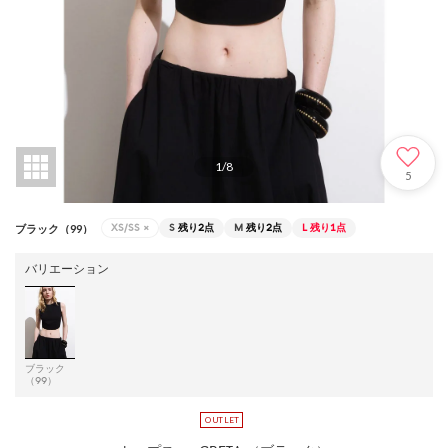
1
/
8
5
XS/SS
×
S
残り2点
M
残り2点
L
残り1点
ブラック（99）
バリエーション
ブラック
（99）