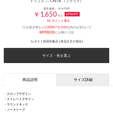
トップス .-- CRETA （ブラック）
￥5,490
通常価格：
￥1,650
69%OFF
税込
16
ポイント還元
お急ぎ便なら
以内
のお支払いで
11時間07分33秒
8月9日(日)
にお届け
詳細
ポスト投函対象品 (単品注文の場合)
サイズ・色を選ぶ
商品説明
サイズ詳細
・クロップデザイン
・ストレートデザイン
・ラウンドネック
・ノースリーブ