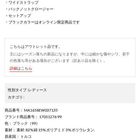
・ワイドストラップ
・バックノットクロージャー
・セットアップ
・ブラックカラーはオンライン限定商品です
こちらはアウトレット品です。
主にはシーズン落ちの新品になりますが、中には細かな傷やシワ、若干
の色落ち等がある場合がございます（訳あり品を除く）。
詳細はこちら
性別タイプ
:
レディース
カテゴリ
:
商品番号
： MA1658EW037135
ブランド商品番号
： 17031276 99
色
： ブラック（99）
素材
： 素材: 82% 綿 15% ポリアミド 3% ポリウレタン.
原産国
： トルコ