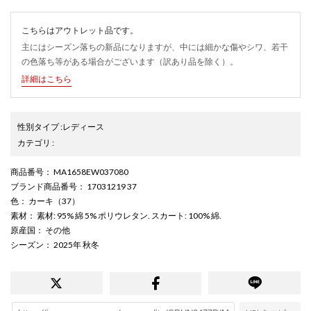
こちらはアウトレット品です。
主にはシーズン落ちの新品になりますが、中には細かな傷やシワ、若干
の色落ち等がある場合がございます（訳あり品を除く）。
詳細はこちら
性別タイプ
:
レディース
カテゴリ
:
商品番号
： MA1658EW037080
ブランド商品番号
： 17031219 37
色
： カーキ（37）
素材
： 素材: 95% 綿 5% ポリウレタン. スカート: 100% 綿.
原産国
： その他
シーズン
： 2025年 秋冬