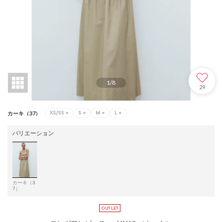
1
/
8
29
XS/SS
×
S
×
M
×
L
×
カーキ（37）
バリエーション
カーキ（3
7）