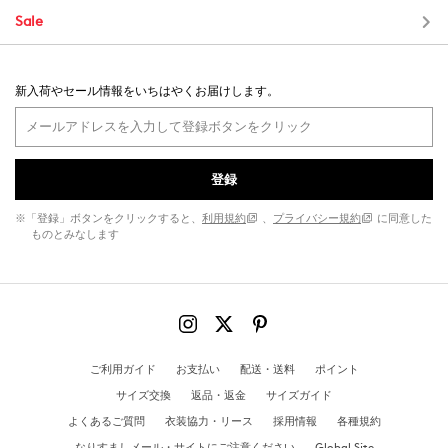
Sale
新入荷やセール情報をいちはやくお届けします。
登録
※「登録」ボタンをクリックすると、
利用規約
、
プライバシー規約
に同意した
ものとみなします
ご利用ガイド
お支払い
配送・送料
ポイント
サイズ交換
返品・返金
サイズガイド
よくあるご質問
衣装協力・リース
採用情報
各種規約
なりすましメール・サイトにご注意ください
Global Site