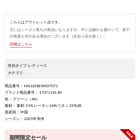
こちらはアウトレット品です。
主にはシーズン落ちの新品になりますが、中には細かな傷やシワ、若干
の色落ち等がある場合がございます（訳あり品を除く）。
詳細はこちら
性別タイプ
:
レディース
カテゴリ
:
商品番号
： MA1658EW037071
ブランド商品番号
： 17071141 40
色
： グリーン（40）
素材
： 素材: 51% レーヨン 26% リネン 23% 綿.
原産国
： 中国
シーズン
： 2025年 秋冬
期間限定セール