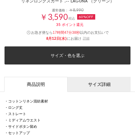
リネンロングスカート .-- LAGUNA （グリーン）
￥8,990
通常価格：
￥3,590
60%OFF
税込
35
ポイント還元
お急ぎ便なら
以内
のお支払いで
17時間47分38秒
8月12日(水)
にお届け
詳細
サイズ・色を選ぶ
商品説明
サイズ詳細
・コットンリネン混紡素材
・ロング丈
・ストレート
・ミディアムウエスト
・サイドボタン留め
・セットアップ