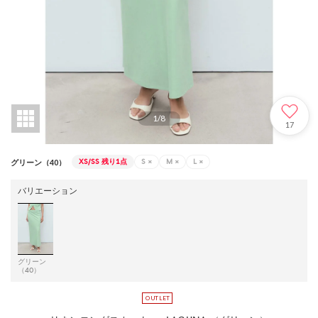
1
/
8
17
XS/SS
残り1点
S
×
M
×
L
×
グリーン（40）
バリエーション
グリーン
（40）