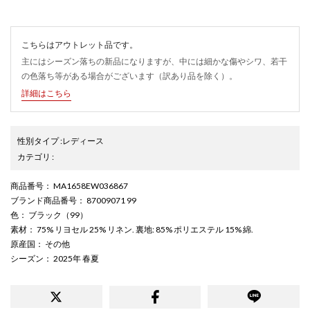
こちらはアウトレット品です。
主にはシーズン落ちの新品になりますが、中には細かな傷やシワ、若干
の色落ち等がある場合がございます（訳あり品を除く）。
詳細はこちら
性別タイプ
:
レディース
カテゴリ
:
商品番号
： MA1658EW036867
ブランド商品番号
： 87009071 99
色
： ブラック（99）
素材
： 75% リヨセル 25% リネン. 裏地: 85% ポリエステル 15% 綿.
原産国
： その他
シーズン
： 2025年 春夏