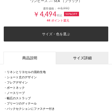
ワンピース .-- SEA （ブラック）
￥8,990
通常価格：
￥4,494
50%OFF
税込
44
ポイント還元
サイズ・色を選ぶ
商品説明
サイズ詳細
・リネンとリヨセルの混紡生地
・ショート丈のデザイン
・フレアデザイン
・ボートネック
・ノースリーブ
・幅広のストラップ
・プリーツのディテール
・バックセクションにファスナー付き