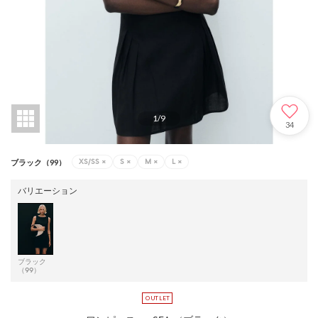
1
/
9
34
XS/SS
×
S
×
M
×
L
×
ブラック（99）
バリエーション
ブラック
（99）