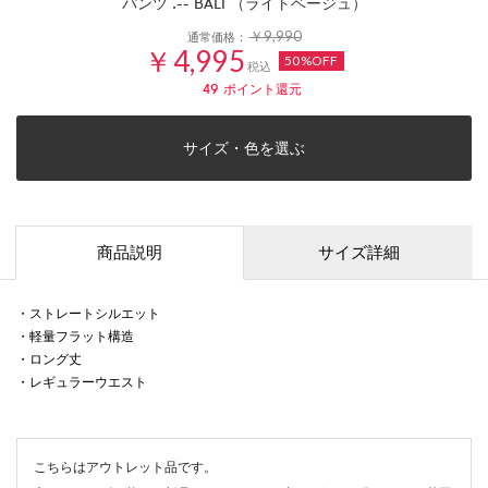
パンツ .-- BALI （ライトベージュ）
￥9,990
通常価格：
￥4,995
50%OFF
税込
49
ポイント還元
サイズ・色を選ぶ
商品説明
サイズ詳細
・ストレートシルエット
・軽量フラット構造
・ロング丈
・レギュラーウエスト
こちらはアウトレット品です。