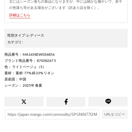
主にはシーズン落ちの新品になりますが、中には細かな傷やシワ、若干
の色落ち等がある場合がございます（訳あり品を除く）。
詳細はこちら
性別タイプ
:
レディース
カテゴリ
:
商品番号
： MA1658EW036856
ブランド商品番号
： 87038267 5
色
： ライトベージュ（5）
素材
： 素材: 77% 綿 23% リネン
原産国
： 中国
シーズン
： 2025年 春夏
URLをコピー