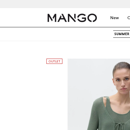
New
C
SUMMER 