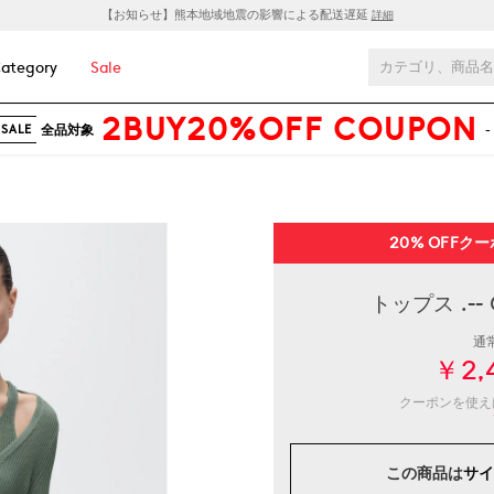
【お知らせ】熊本地域地震の影響による配送遅延
詳細
ategory
Sale
2BUY20%OFF COUPON
全品対象
-
SALE
20% OFF
クー
トップス .--
通
￥2,
クーポンを使
この商品は
サイ