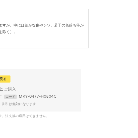
ますが、中には細かな傷やシワ、若干の色落ち等が
を除く）。
見る
以上
で
MKY-0477-H0804C
コード
、割引は無効になります
です。注文後の適用はできません。