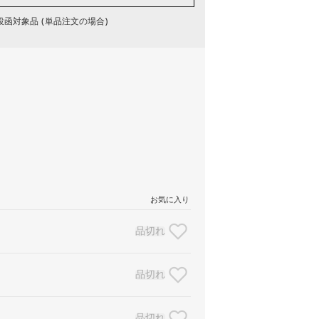
函対象品 (単品注文の場合)
お気に入り
品切れ
品切れ
品切れ