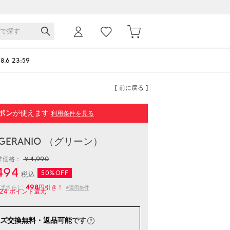
 8.6 23:59
[ 前に戻る ]
ポン
が使えます
利用条件を見る
 GERANIO （グリーン）
￥4,990
常価格：
494
50%OFF
税込
498
えばさらに
円引き！
※適用条件
24
ポイント還元
ズ交換無料・返品可能
です