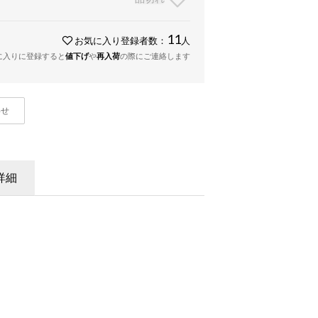
11
お気に入り登録者数：
人
に入りに登録すると
値下げ
や
再入荷
の際にご連絡します
わせ
詳細