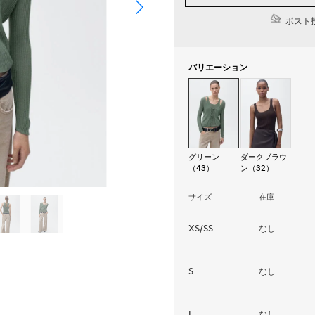
ポスト投
バリエーション
グリーン
ダークブラウ
（43）
ン（32）
サイズ
在庫
XS/SS
なし
S
なし
L
なし