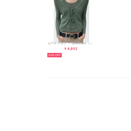
カーディガン .-- GERANIO （グリーン）
￥4,892
30%