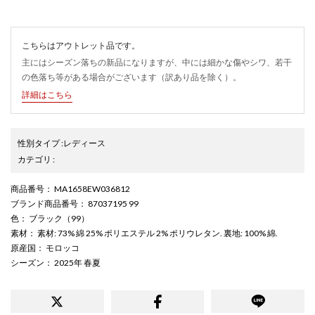
こちらはアウトレット品です。
主にはシーズン落ちの新品になりますが、中には細かな傷やシワ、若干
の色落ち等がある場合がございます（訳あり品を除く）。
詳細はこちら
性別タイプ
:
レディース
カテゴリ
:
商品番号
： MA1658EW036812
ブランド商品番号
： 87037195 99
色
： ブラック（99）
素材
： 素材: 73% 綿 25% ポリエステル 2% ポリウレタン. 裏地: 100% 綿.
原産国
： モロッコ
シーズン
： 2025年 春夏