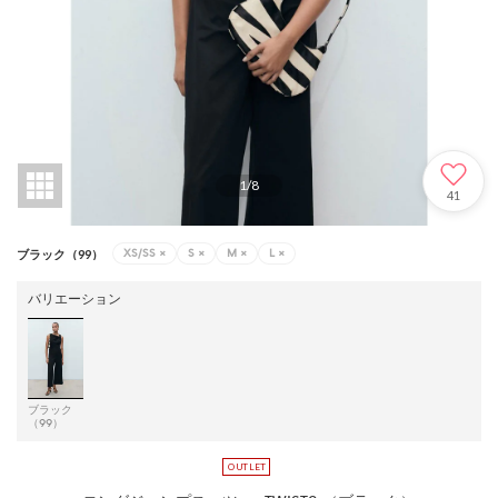
1
/
8
41
XS/SS
×
S
×
M
×
L
×
ブラック（99）
バリエーション
ブラック
（99）