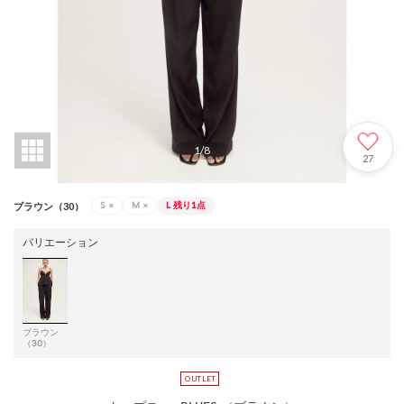
1
/
8
27
S
×
M
×
L
残り1点
ブラウン（30）
バリエーション
ブラウン
（30）