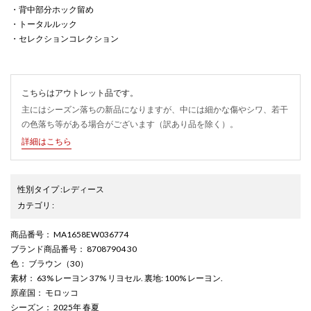
・背中部分ホック留め
・トータルルック
・セレクションコレクション
こちらはアウトレット品です。
主にはシーズン落ちの新品になりますが、中には細かな傷やシワ、若干
の色落ち等がある場合がございます（訳あり品を除く）。
詳細はこちら
性別タイプ
:
レディース
カテゴリ
:
商品番号
： MA1658EW036774
ブランド商品番号
： 87087904 30
色
： ブラウン（30）
素材
： 63% レーヨン 37% リヨセル. 裏地: 100% レーヨン.
原産国
： モロッコ
シーズン
： 2025年 春夏