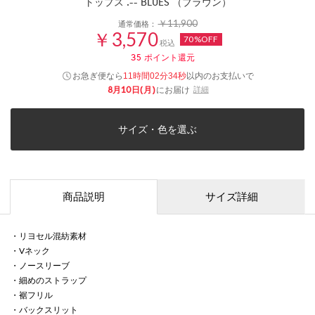
トップス .-- BLUES （ブラウン）
￥11,900
通常価格：
￥3,570
70%OFF
税込
35
ポイント還元
お急ぎ便なら
以内
のお支払いで
11時間02分34秒
8月10日(月)
にお届け
詳細
サイズ・色を選ぶ
商品説明
サイズ詳細
・リヨセル混紡素材
・Vネック
・ノースリーブ
・細めのストラップ
・裾フリル
・バックスリット