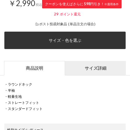
￥2,990
クーポンを使えばさらに
598
円引き！
※適用条件
税込
29
ポイント還元
ポスト投函対象品 (単品注文の場合)
サイズ・色を選ぶ
商品説明
サイズ詳細
・ラウンドネック
・半袖
・軽量生地
・ストレートフィット
・スタンダードフィット
性別タイプ
:
レディース