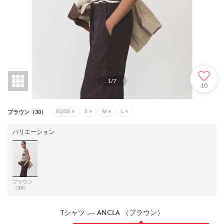
1
/
7
10
XS/SS
×
S
×
M
×
L
×
ブラウン（30）
バリエーション
ブラウン
（30）
Tシャツ .-- ANCLA （ブラウン）