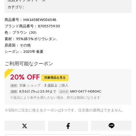
カテゴリ
:
商品番号
： MA1658EW036548
ブランド商品番号
： 87055759 30
色
： ブラウン（30）
素材
： 95% 綿 5% ポリウレタン.
原産国
： その他
シーズン
： 2025年 春夏
ご利用可能なクーポン
20
%
OFF
対象商品を見る
対象
ショップ
2 点以上
条件
8月6日 (Thu) 23:59まで
MKY-0477-H0804C
期間
コード
※返品により条件を満たさない場合、割引は無効になります
※1回のご注文に使えるクーポンは1つです。注文後の適用はできません。