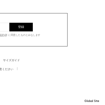
登録
規約
に同意したものとみなします
サイズガイド
意ください
Global Site