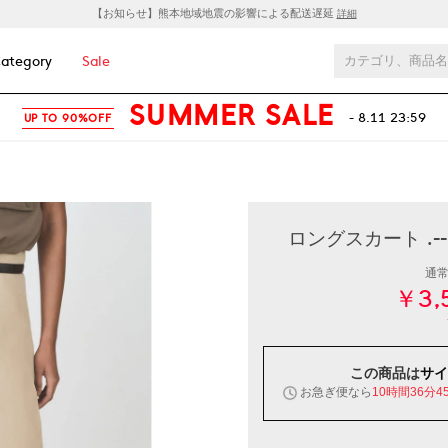
【お知らせ】熊本地域地震の影響による配送遅延
詳細
ategory
Sale
SUMMER SALE
- 8.11 23:59
UP TO 90%OFF
ロングスカート .-
通
￥3,
この商品は
サイ
お急ぎ便なら
10時間36分4