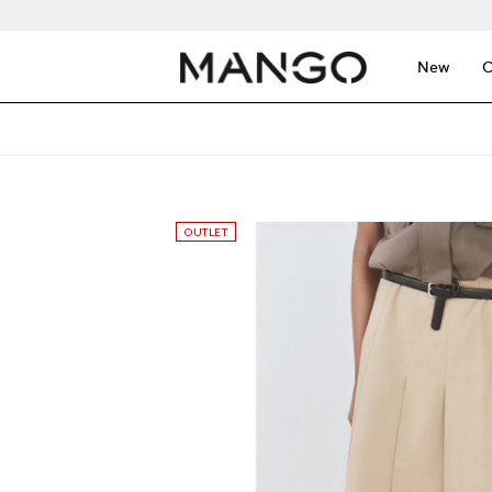
New
C