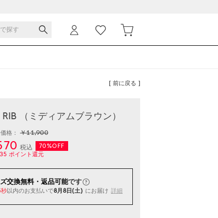
[ 前に戻る ]
- RIB （ミディアムブラウン）
￥11,900
常価格：
570
70%OFF
税込
35
ポイント還元
ズ交換無料・返品可能
です
以内
のお支払いで
8月8日(土)
にお届け
詳細
4秒