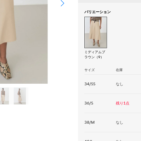
バリエーション
ミディアムブ
ラウン（9）
サイズ
在庫
34/SS
なし
36/S
残り1点
38/M
なし