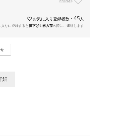
品切れ
45
お気に入り登録者数：
人
に入りに登録すると
値下げ
や
再入荷
の際にご連絡します
わせ
詳細