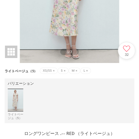
1
/
7
32
XS/SS
×
S
×
M
×
L
×
ライトベージュ（5）
バリエーション
ライトベー
ジュ（5）
ロングワンピース .-- RED （ライトベージュ）