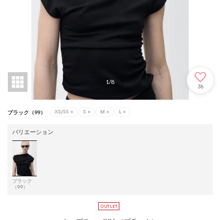
1
/
8
36
XS/SS
×
S
×
M
×
L
×
ブラック（99）
バリエーション
ブラック
（99）