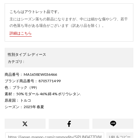
こちらはアウトレット品です。
主にはシーズン落ちの新品になりますが、中には細かな傷やシワ、若干
の色落ち等がある場合がございます（訳あり品を除く）。
詳細はこちら
性別タイプ
:
レディース
カテゴリ
:
商品番号
： MA1658EW036466
ブランド商品番号
： 87057714 99
色
： ブラック（99）
素材
： 50% モダール 46% 綿 4% ポリウレタン.
原産国
： トルコ
シーズン
： 2025年 春夏
URLをコピー