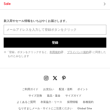
Sale
新入荷やセール情報をいちはやくお届けします。
登録
※「登録」ボタンをクリックすると、
利用規約
、
プライバシー規約
に同意した
ものとみなします
ご利用ガイド
お支払い
配送・送料
ポイント
サイズ交換
返品・返金
サイズガイド
よくあるご質問
衣装協力・リース
採用情報
各種規約
なりすましメール・サイトにご注意ください
Global Site