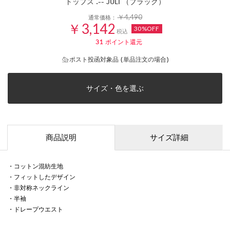
トップス .-- JULI （ブラック）
￥4,490
通常価格：
￥3,142
30%OFF
税込
31
ポイント還元
ポスト投函対象品 (単品注文の場合)
サイズ・色を選ぶ
商品説明
サイズ詳細
・コットン混紡生地
・フィットしたデザイン
・非対称ネックライン
・半袖
・ドレープウエスト