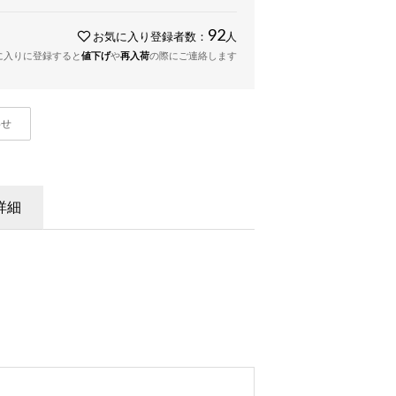
92
お気に入り登録者数：
人
に入りに登録すると
値下げ
や
再入荷
の際にご連絡します
わせ
詳細