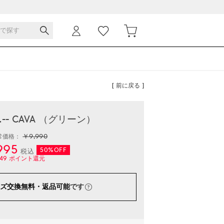
[ 前に戻る ]
-- CAVA （グリーン）
￥9,990
常価格：
995
50%OFF
税込
49
ポイント還元
ズ交換無料・返品可能
です