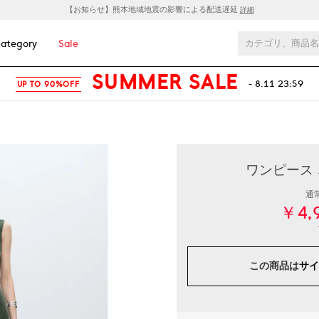
【お知らせ】熊本地域地震の影響による配送遅延
詳細
ategory
Sale
SUMMER SALE
- 8.11 23:59
UP TO 90%OFF
ワンピース .
通
￥4,
この商品は
サイ