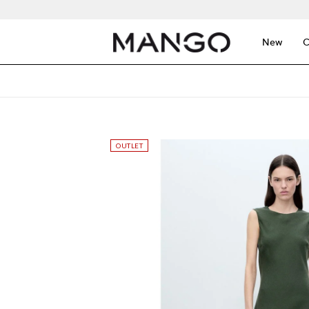
New
C