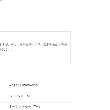
ー
ますが、中には細かな傷やシワ、若干の色落ち等が
を除く）。
MA1658EW036323
87085953 TM
オープンブルー（TM）