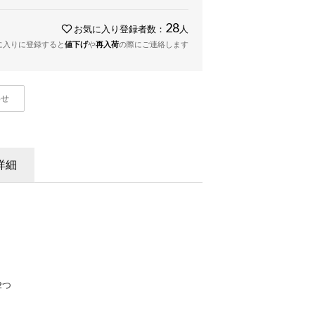
28
お気に入り登録者数：
人
に入りに登録すると
値下げ
や
再入荷
の際にご連絡します
わせ
詳細
2つ