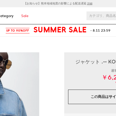
【お知らせ】熊本地域地震の影響による配送遅延
詳細
ategory
Sale
SUMMER SALE
- 8.11 23:59
UP TO 90%OFF
ジャケット .-- 
通
￥6,
この商品は
サイ