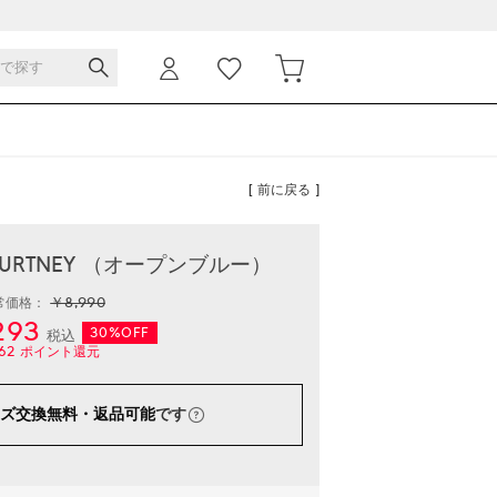
[ 前に戻る ]
KOURTNEY （オープンブルー）
￥8,990
常価格：
293
30%OFF
税込
62
ポイント還元
ズ交換無料・返品可能
です