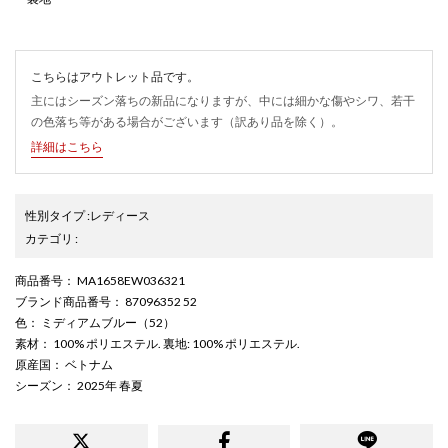
こちらはアウトレット品です。
主にはシーズン落ちの新品になりますが、中には細かな傷やシワ、若干
の色落ち等がある場合がございます（訳あり品を除く）。
詳細はこちら
性別タイプ
:
レディース
カテゴリ
:
商品番号
： MA1658EW036321
ブランド商品番号
： 87096352 52
色
： ミディアムブルー（52）
素材
： 100% ポリエステル. 裏地: 100% ポリエステル.
原産国
： ベトナム
シーズン
： 2025年 春夏