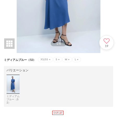
1
/
8
19
XS/SS
×
S
×
M
×
L
×
ミディアムブルー（52）
バリエーション
ミディアム
ブルー（5
2）