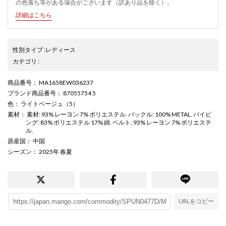
の色落ち等がある場合がございます（訳あり品を除く）。
詳細はこちら
性別タイプ
:
レディース
カテゴリ
:
商品番号
： MA1658EW036237
ブランド商品番号
： 87055754 5
色
： ライトベージュ（5）
素材
： 素材: 93% レーヨン 7% ポリエステル. バックル: 100% METAL. パイピ
ング: 83% ポリエステル 17% 綿. ベルト: 93% レーヨン 7% ポリエステ
ル.
原産国
： 中国
シーズン
： 2025年 春夏
URLをコピー