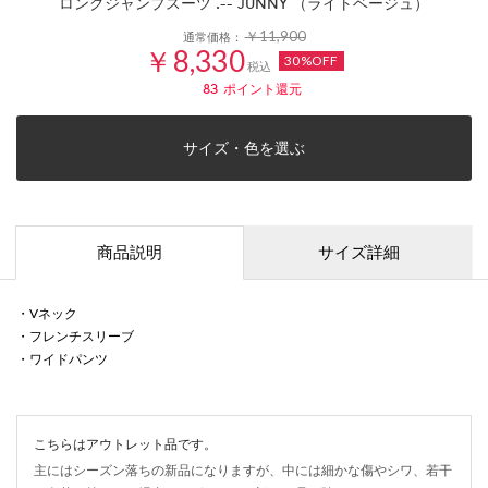
ロングジャンプスーツ .-- JUNNY （ライトベージュ）
￥11,900
通常価格：
￥8,330
30%OFF
税込
83
ポイント還元
サイズ・色を選ぶ
商品説明
サイズ詳細
・Vネック
・フレンチスリーブ
・ワイドパンツ
こちらはアウトレット品です。
主にはシーズン落ちの新品になりますが、中には細かな傷やシワ、若干