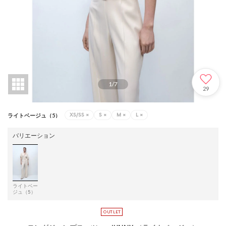
1
/
7
29
XS/SS
×
S
×
M
×
L
×
ライトベージュ（5）
バリエーション
ライトベー
ジュ（5）