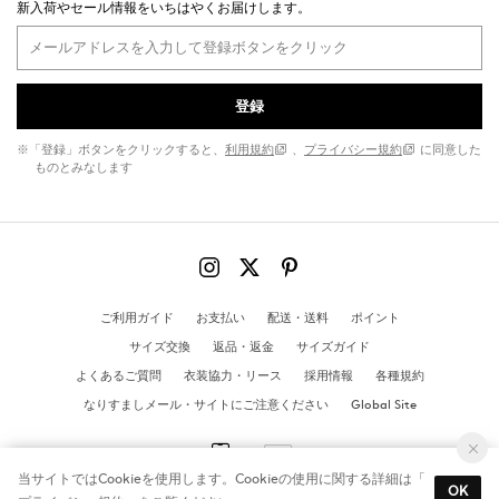
新入荷やセール情報をいちはやくお届けします。
登録
※「登録」ボタンをクリックすると、
利用規約
、
プライバシー規約
に同意した
ものとみなします
ご利用ガイド
お支払い
配送・送料
ポイント
サイズ交換
返品・返金
サイズガイド
よくあるご質問
衣装協力・リース
採用情報
各種規約
なりすましメール・サイトにご注意ください
Global Site
当サイトではCookieを使用します。Cookieの使用に関する詳細は「
OK