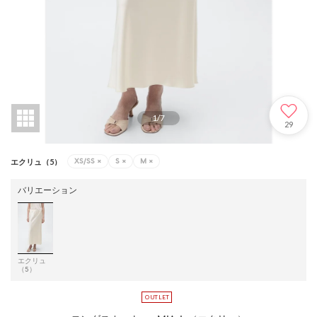
1
/
7
29
XS/SS
×
S
×
M
×
エクリュ（5）
バリエーション
エクリュ
（5）