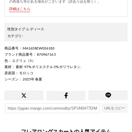
の色落ち等がある場合がございます（訳あり品を除く）。
詳細はこちら
性別タイプ
:
レディース
カテゴリ
:
商品番号
： MA1658EW036183
ブランド商品番号
： 87096716 5
色
： エクリュ（5）
素材
： 素材: 97% ポリエステル 3% ポリウレタン.
原産国
： モロッコ
シーズン
： 2025年 春夏
URLをコピー
フレアロングスカートの人気アイテム