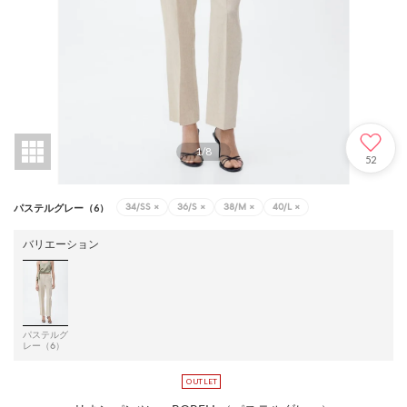
1
/
8
52
34/SS
×
36/S
×
38/M
×
40/L
×
パステルグレー（6）
バリエーション
パステルグ
レー（6）