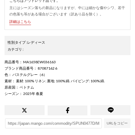
こちらはアウトレット品です。
主にはシーズン落ちの新品になりますが、中には細かな傷やシワ、若干
の色落ち等がある場合がございます（訳あり品を除く）。
詳細はこちら
性別タイプ
:
レディース
カテゴリ
:
商品番号
： MA1658EW036163
ブランド商品番号
： 87087162 6
色
： パステルグレー（6）
素材
： 素材: 100% リネン. 裏地: 100% 綿. パイピング: 100% 綿.
原産国
： ベトナム
シーズン
： 2025年 春夏
URLをコピー