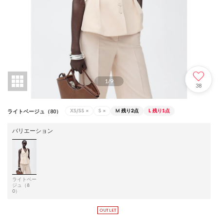
1
/
9
38
XS/SS
×
S
×
M
残り2点
L
残り1点
ライトベージュ（80）
バリエーション
ライトベー
ジュ（8
0）