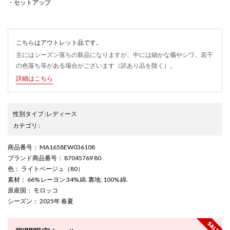
・セットアップ
こちらはアウトレット品です。
主にはシーズン落ちの新品になりますが、中には細かな傷やシワ、若干
の色落ち等がある場合がございます（訳あり品を除く）。
詳細はこちら
性別タイプ
:
レディース
カテゴリ
:
商品番号
： MA1658EW036108
ブランド商品番号
： 87045769 80
色
： ライトベージュ（80）
素材
： 66% レーヨン 34% 綿. 裏地: 100% 綿.
原産国
： モロッコ
シーズン
： 2025年 春夏