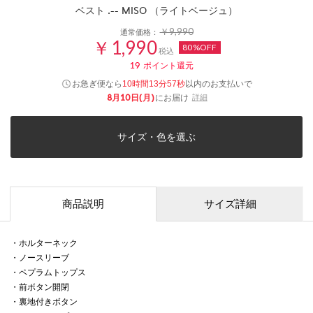
ベスト .-- MISO （ライトベージュ）
￥9,990
通常価格：
￥1,990
80%OFF
税込
19
ポイント還元
お急ぎ便なら
以内
のお支払いで
10時間13分57秒
8月10日(月)
にお届け
詳細
サイズ・色を選ぶ
商品説明
サイズ詳細
・ホルターネック
・ノースリーブ
・ペプラムトップス
・前ボタン開閉
・裏地付きボタン