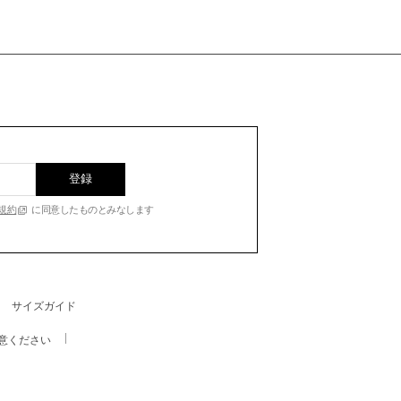
登録
規約
に同意したものとみなします
サイズガイド
意ください