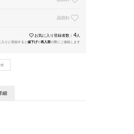
品切れ
4
お気に入り登録者数：
人
に入りに登録すると
値下げ
や
再入荷
の際にご連絡します
わせ
詳細