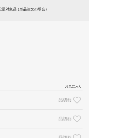
函対象品 (単品注文の場合)
お気に入り
品切れ
品切れ
品切れ