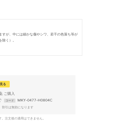
ますが、中には細かな傷やシワ、若干の色落ち等が
を除く）。
見る
以上
で
MKY-0477-H0804C
コード
、割引は無効になります
です。注文後の適用はできません。