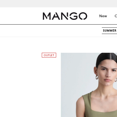
New
C
SUMMER 