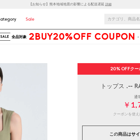
【お知らせ】熊本地域地震の影響による配送遅延
詳細
ategory
Sale
2BUY20%OFF COUPON
全品対象
-
SALE
20% OFF
クー
トップス .--
通
￥1,
クーポンを使
この商品は
サイ