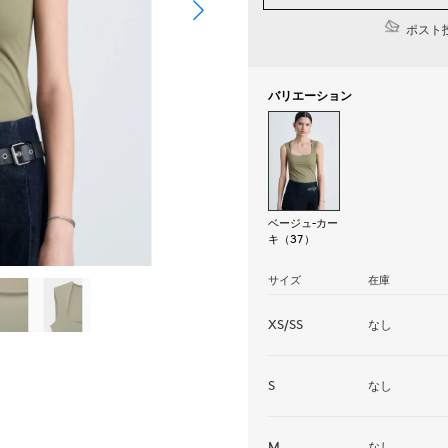
ポスト投
バリエーション
ベージュ-カー
キ（37）
サイズ
在庫
XS/SS
なし
S
なし
M
なし