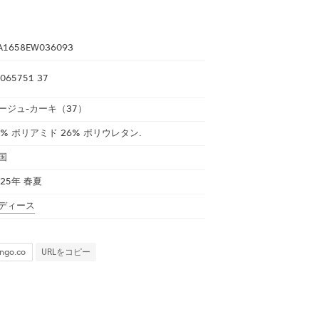
A1658EW036093
065751 37
ージュ-カーキ（37）
4% ポリアミド 26% ポリウレタン.
国
025年 春夏
ディース
URLをコピー