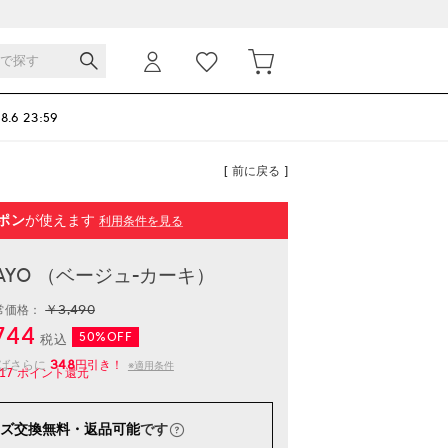
 8.6 23:59
[ 前に戻る ]
ポン
が使えます
利用条件を見る
 RAYO （ベージュ-カーキ）
￥3,490
常価格：
744
50%OFF
税込
348
えばさらに
円引き！
※適用条件
17
ポイント還元
ズ交換無料・返品可能
です