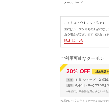
・ノースリーブ
こちらはアウトレット品です。
主にはシーズン落ちの新品になり
ある場合がございます（訳あり品
詳細はこちら
ご利用可能なクーポン
20
%
OFF
対象商品を
対象
ショップ
2 点
条件
8月6日 (Thu) 23:59ま
期間
※返品により条件を満たさない場合
※1回のご注文に使えるクーポンは1つ